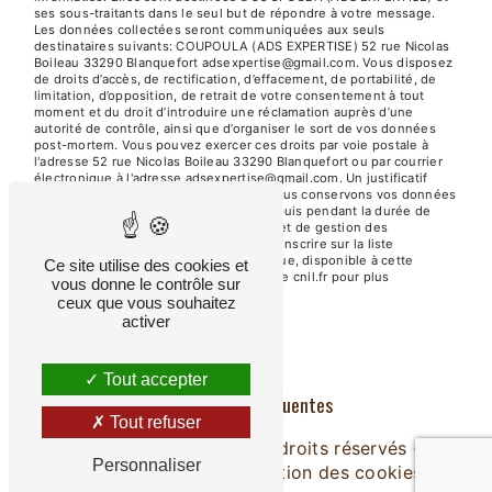
ses sous-traitants dans le seul but de répondre à votre message.
Les données collectées seront communiquées aux seuls
destinataires suivants: COUPOULA (ADS EXPERTISE) 52 rue Nicolas
Boileau 33290 Blanquefort adsexpertise@gmail.com. Vous disposez
de droits d’accès, de rectification, d’effacement, de portabilité, de
limitation, d’opposition, de retrait de votre consentement à tout
moment et du droit d’introduire une réclamation auprès d’une
autorité de contrôle, ainsi que d’organiser le sort de vos données
post-mortem. Vous pouvez exercer ces droits par voie postale à
l'adresse 52 rue Nicolas Boileau 33290 Blanquefort ou par courrier
électronique à l'adresse adsexpertise@gmail.com. Un justificatif
d'identité pourra vous être demandé. Nous conservons vos données
pendant la période de prise de contact puis pendant la durée de
prescription légale aux fins probatoires et de gestion des
contentieux. Vous avez le droit de vous inscrire sur la liste
d'opposition au démarchage téléphonique, disponible à cette
Ce site utilise des cookies et
adresse:
Bloctel.gouv.fr
. Consultez le site cnil.fr pour plus
vous donne le contrôle sur
d’informations sur vos droits.
ceux que vous souhaitez
activer
Tout accepter
Recherches fréquentes
Tout refuser
©
Vistalid
- 2026 - Tous droits réservés -
Personnaliser
Mentions légales
-
Gestion des cookies