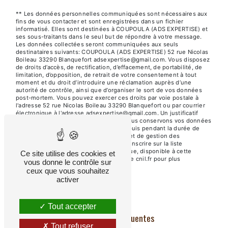
** Les données personnelles communiquées sont nécessaires aux
fins de vous contacter et sont enregistrées dans un fichier
informatisé. Elles sont destinées à COUPOULA (ADS EXPERTISE) et
ses sous-traitants dans le seul but de répondre à votre message.
Les données collectées seront communiquées aux seuls
destinataires suivants: COUPOULA (ADS EXPERTISE) 52 rue Nicolas
Boileau 33290 Blanquefort adsexpertise@gmail.com. Vous disposez
de droits d’accès, de rectification, d’effacement, de portabilité, de
limitation, d’opposition, de retrait de votre consentement à tout
moment et du droit d’introduire une réclamation auprès d’une
autorité de contrôle, ainsi que d’organiser le sort de vos données
post-mortem. Vous pouvez exercer ces droits par voie postale à
l'adresse 52 rue Nicolas Boileau 33290 Blanquefort ou par courrier
électronique à l'adresse adsexpertise@gmail.com. Un justificatif
d'identité pourra vous être demandé. Nous conservons vos données
pendant la période de prise de contact puis pendant la durée de
prescription légale aux fins probatoires et de gestion des
contentieux. Vous avez le droit de vous inscrire sur la liste
d'opposition au démarchage téléphonique, disponible à cette
Ce site utilise des cookies et
adresse:
Bloctel.gouv.fr
. Consultez le site cnil.fr pour plus
vous donne le contrôle sur
d’informations sur vos droits.
ceux que vous souhaitez
activer
Tout accepter
Recherches fréquentes
Tout refuser