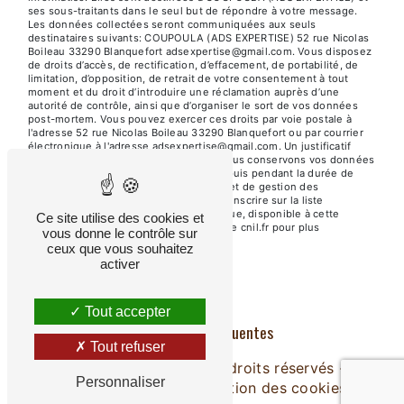
ses sous-traitants dans le seul but de répondre à votre message.
Les données collectées seront communiquées aux seuls
destinataires suivants: COUPOULA (ADS EXPERTISE) 52 rue Nicolas
Boileau 33290 Blanquefort adsexpertise@gmail.com. Vous disposez
de droits d’accès, de rectification, d’effacement, de portabilité, de
limitation, d’opposition, de retrait de votre consentement à tout
moment et du droit d’introduire une réclamation auprès d’une
autorité de contrôle, ainsi que d’organiser le sort de vos données
post-mortem. Vous pouvez exercer ces droits par voie postale à
l'adresse 52 rue Nicolas Boileau 33290 Blanquefort ou par courrier
électronique à l'adresse adsexpertise@gmail.com. Un justificatif
d'identité pourra vous être demandé. Nous conservons vos données
pendant la période de prise de contact puis pendant la durée de
prescription légale aux fins probatoires et de gestion des
contentieux. Vous avez le droit de vous inscrire sur la liste
d'opposition au démarchage téléphonique, disponible à cette
Ce site utilise des cookies et
adresse:
Bloctel.gouv.fr
. Consultez le site cnil.fr pour plus
vous donne le contrôle sur
d’informations sur vos droits.
ceux que vous souhaitez
activer
Tout accepter
Recherches fréquentes
Tout refuser
©
Vistalid
- 2026 - Tous droits réservés -
Personnaliser
Mentions légales
-
Gestion des cookies