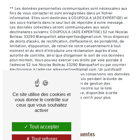
** Les données personnelles communiquées sont nécessaires aux
fins de vous contacter et sont enregistrées dans un fichier
informatisé. Elles sont destinées à COUPOULA (ADS EXPERTISE) et
ses sous-traitants dans le seul but de répondre à votre message.
Les données collectées seront communiquées aux seuls
destinataires suivants: COUPOULA (ADS EXPERTISE) 52 rue Nicolas
Boileau 33290 Blanquefort adsexpertise@gmail.com. Vous disposez
de droits d’accès, de rectification, d’effacement, de portabilité, de
limitation, d’opposition, de retrait de votre consentement à tout
moment et du droit d’introduire une réclamation auprès d’une
autorité de contrôle, ainsi que d’organiser le sort de vos données
post-mortem. Vous pouvez exercer ces droits par voie postale à
l'adresse 52 rue Nicolas Boileau 33290 Blanquefort ou par courrier
électronique à l'adresse adsexpertise@gmail.com. Un justificatif
d'identité pourra vous être demandé. Nous conservons vos données
pendant la période de prise de contact puis pendant la durée de
prescription légale aux fins probatoires et de gestion des
contentieux. Vous avez le droit de vous inscrire sur la liste
d'opposition au démarchage téléphonique, disponible à cette
Ce site utilise des cookies et
adresse:
Bloctel.gouv.fr
. Consultez le site cnil.fr pour plus
vous donne le contrôle sur
d’informations sur vos droits.
ceux que vous souhaitez
activer
Tout accepter
Recherches fréquentes
Tout refuser