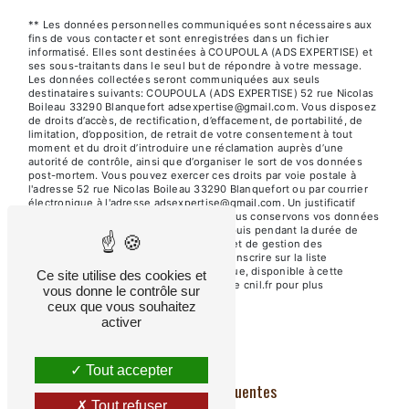
** Les données personnelles communiquées sont nécessaires aux
fins de vous contacter et sont enregistrées dans un fichier
informatisé. Elles sont destinées à COUPOULA (ADS EXPERTISE) et
ses sous-traitants dans le seul but de répondre à votre message.
Les données collectées seront communiquées aux seuls
destinataires suivants: COUPOULA (ADS EXPERTISE) 52 rue Nicolas
Boileau 33290 Blanquefort adsexpertise@gmail.com. Vous disposez
de droits d’accès, de rectification, d’effacement, de portabilité, de
limitation, d’opposition, de retrait de votre consentement à tout
moment et du droit d’introduire une réclamation auprès d’une
autorité de contrôle, ainsi que d’organiser le sort de vos données
post-mortem. Vous pouvez exercer ces droits par voie postale à
l'adresse 52 rue Nicolas Boileau 33290 Blanquefort ou par courrier
électronique à l'adresse adsexpertise@gmail.com. Un justificatif
d'identité pourra vous être demandé. Nous conservons vos données
pendant la période de prise de contact puis pendant la durée de
prescription légale aux fins probatoires et de gestion des
contentieux. Vous avez le droit de vous inscrire sur la liste
d'opposition au démarchage téléphonique, disponible à cette
Ce site utilise des cookies et
adresse:
Bloctel.gouv.fr
. Consultez le site cnil.fr pour plus
vous donne le contrôle sur
d’informations sur vos droits.
ceux que vous souhaitez
activer
Tout accepter
Recherches fréquentes
Tout refuser