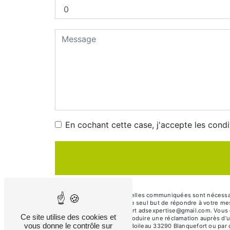
En cochant cette case, j'accepte les condi
** Les données personnelles communiquées sont nécessaire
ses sous-traitants dans le seul but de répondre à votre 
Boileau 33290 Blanquefort adsexpertise@gmail.com. Vous disp
Ce site utilise des cookies et
moment et du droit d’introduire une réclamation auprès d’u
vous donne le contrôle sur
l'adresse 52 rue Nicolas Boileau 33290 Blanquefort ou par 