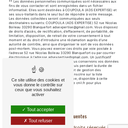
** Les données personnelles communiquées sont nécessaires aux
fins de vous contacter et sont enregistrées dans un fichier
informatisé. Elles sont destinées à COUPOULA (ADS EXPERTISE) et
ses sous-traitants dans le seul but de répondre à votre message.
Les données collectées seront communiquées aux seuls
destinataires suivants: COUPOULA (ADS EXPERTISE) 52 rue Nicolas
Boileau 33290 Blanquefort adsexpertise@gmail.com. Vous disposez
de droits d’accès, de rectification, d’effacement, de portabilité, de
limitation, d’opposition, de retrait de votre consentement à tout
moment et du droit d’introduire une réclamation auprès d’une
autorité de contrôle, ainsi que d’organiser le sort de vos données
post-mortem. Vous pouvez exercer ces droits par voie postale à
l'adresse 52 rue Nicolas Boileau 33290 Blanquefort ou par courrier
électronique à l'adresse adsexpertise@gmail.com. Un justificatif
d'identité pourra vous être demandé. Nous conservons vos données
pendant la période de prise de contact puis pendant la durée de
prescription légale aux fins probatoires et de gestion des
contentieux. Vous avez le droit de vous inscrire sur la liste
d'opposition au démarchage téléphonique, disponible à cette
Ce site utilise des cookies et
adresse:
Bloctel.gouv.fr
. Consultez le site cnil.fr pour plus
vous donne le contrôle sur
d’informations sur vos droits.
ceux que vous souhaitez
activer
Tout accepter
Recherches fréquentes
Tout refuser
©
Vistalid
- 2026 - Tous droits réservés -