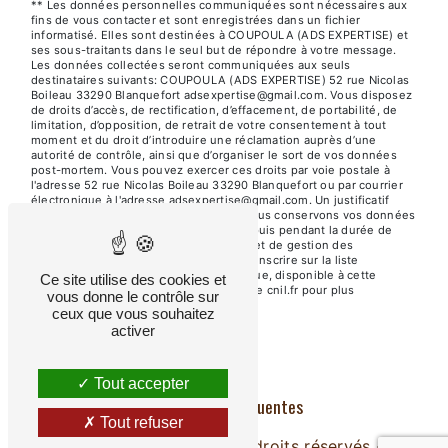
** Les données personnelles communiquées sont nécessaires aux
fins de vous contacter et sont enregistrées dans un fichier
informatisé. Elles sont destinées à COUPOULA (ADS EXPERTISE) et
ses sous-traitants dans le seul but de répondre à votre message.
Les données collectées seront communiquées aux seuls
destinataires suivants: COUPOULA (ADS EXPERTISE) 52 rue Nicolas
Boileau 33290 Blanquefort adsexpertise@gmail.com. Vous disposez
de droits d’accès, de rectification, d’effacement, de portabilité, de
limitation, d’opposition, de retrait de votre consentement à tout
moment et du droit d’introduire une réclamation auprès d’une
autorité de contrôle, ainsi que d’organiser le sort de vos données
post-mortem. Vous pouvez exercer ces droits par voie postale à
l'adresse 52 rue Nicolas Boileau 33290 Blanquefort ou par courrier
électronique à l'adresse adsexpertise@gmail.com. Un justificatif
d'identité pourra vous être demandé. Nous conservons vos données
pendant la période de prise de contact puis pendant la durée de
prescription légale aux fins probatoires et de gestion des
contentieux. Vous avez le droit de vous inscrire sur la liste
d'opposition au démarchage téléphonique, disponible à cette
Ce site utilise des cookies et
adresse:
Bloctel.gouv.fr
. Consultez le site cnil.fr pour plus
vous donne le contrôle sur
d’informations sur vos droits.
ceux que vous souhaitez
activer
Tout accepter
Recherches fréquentes
Tout refuser
©
Vistalid
- 2026 - Tous droits réservés -